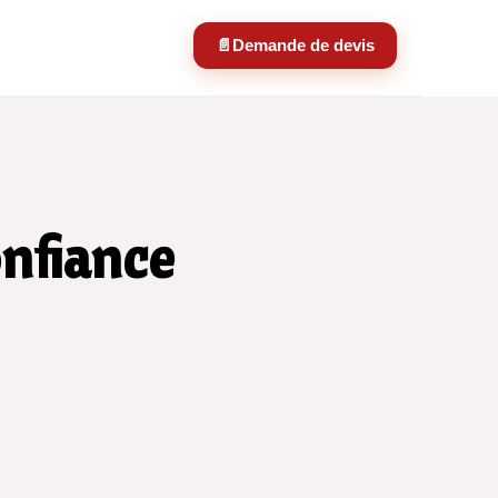
📄
Demande de devis
onfiance