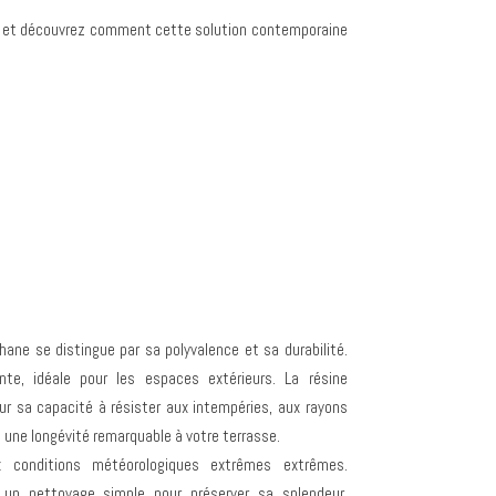
nt et découvrez comment cette solution contemporaine
thane se distingue par sa polyvalence et sa durabilité.
ente, idéale pour les espaces extérieurs. La résine
ur sa capacité à résister aux intempéries, aux rayons
i une longévité remarquable à votre terrasse.
x conditions météorologiques extrêmes extrêmes.
t un nettoyage simple pour préserver sa splendeur.