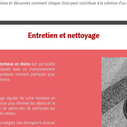
résine et découvrez comment chaque choix peut contribuer à la création d’un
Entretien et nettoyage
terrasse en résine
est sa facilité
ouissant avec un investissement
uelques conseils pratiques pour
saisons.
:
ge régulier de votre terrasse en
ouce pour éliminer les débris et la
 de particules de particules qui
l du temps.
privilégiez des détergents doux et