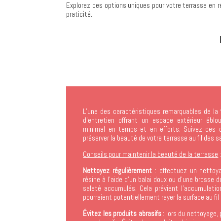
Explorez ces options uniques pour votre terrasse en 
praticité.
L’une des caractéristiques remarquables de la
d’entretien offrant un espace extérieur ébl
minimal en temps et en efforts. Suivez ces q
préserver la beauté de votre terrasse au fil des 
Conseils pour maintenir la beauté de la terrasse
Nettoyez régulièrement
: effectuez un nettoya
résine à l’aide d’un balai doux ou d’une brosse d
saleté accumulés. Cela prévient l’accumulation
pourraient potentiellement rayer la surface au fi
Évitez les produits abrasifs
: lors du nettoyage, 