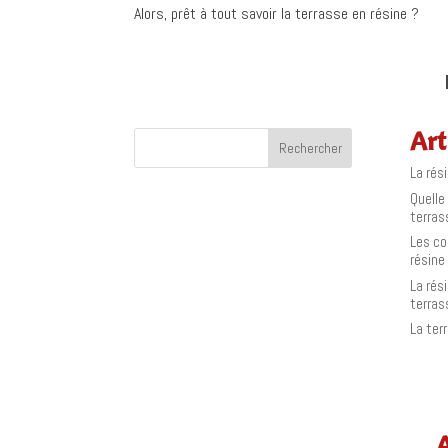
Alors, prêt à tout savoir la terrasse en résine ?
Art
Rechercher
La rés
Quelle
terras
Les co
résine
La rés
terras
La ter
A