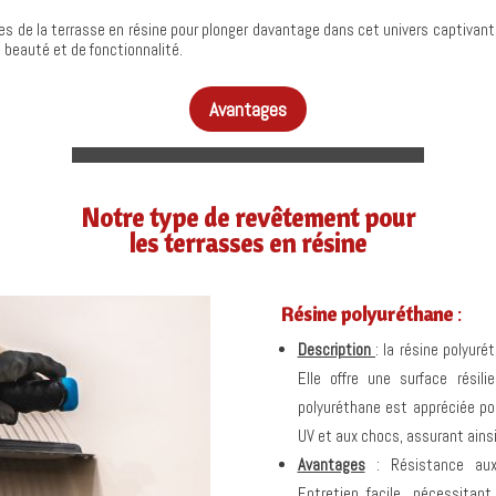
es de la terrasse en résine pour plonger davantage dans cet univers captiva
 beauté et de fonctionnalité.
Avantages
Notre type de revêtement pour
les terrasses en résine
Résine polyuréthane
:
Description
: la résine polyuré
Elle offre une surface résili
polyuréthane est appréciée po
UV et aux chocs, assurant ains
Avantages
:
Résistance au
Entretien facile, nécessitan