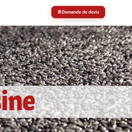
📄
Demande de devis
sine