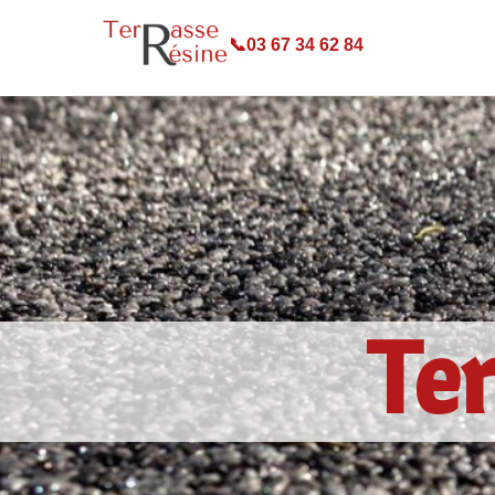
📞
03 67 34 62 84
Ter