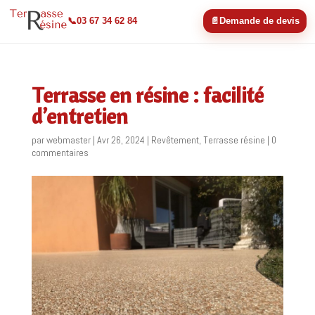
📞
03 67 34 62 84
📄
Demande de devis
Terrasse en résine : facilité
d’entretien
par
webmaster
|
Avr 26, 2024
|
Revêtement
,
Terrasse résine
|
0
commentaires